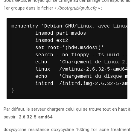
Sous GRUB, le noyau qui se charge au démarrage correspond au
1er groupe dans le fichier «
/boot/grub/grub.cfg
» :
menuentry 'Debian GNU/Linux, avec Linux 2
        insmod part_msdos

        insmod ext2

        set root='(hd0,msdos1)'

        search --no-floppy --fs-uuid --se
        echo    'Chargement de Linux 2.6.
        linux   /vmlinuz-2.6.32-5-amd64 r
        echo    'Chargement du disque mém
        initrd  /initrd.img-2.6.32-5-amd6
}
Par défaut, le serveur chargera celui qui se trouve tout en haut à
savoir :
2.6.32-5-amd64
.
doxycycline resistance doxycycline 100mg for acne treatment