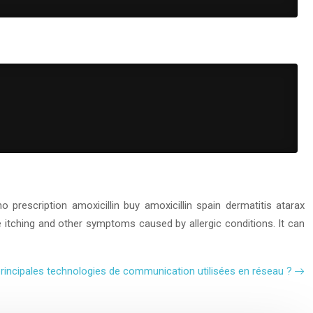
o prescription amoxicillin
buy amoxicillin spain
dermatitis atarax
e itching and other symptoms caused by allergic conditions. It can
principales technologies de communication utilisées en réseau ?