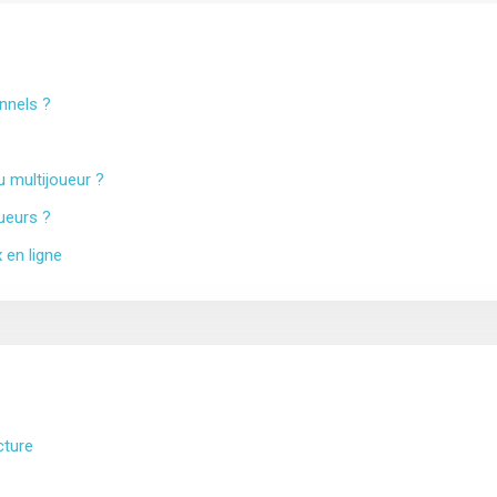
onnels ?
u multijoueur ?
ueurs ?
 en ligne
cture