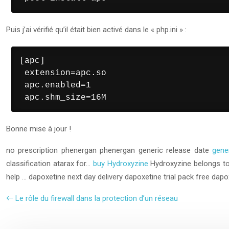
Puis j’ai vérifié qu’il était bien activé dans le « php.ini » :
[apc]

 extension=apc.so

 apc.enabled=1

 apc.shm_size=16M
Bonne mise à jour !
no prescription phenergan phenergan generic release date
gene
classification atarax for…
buy Hydroxyzine
Hydroxyzine belongs to 
help …
dapoxetine next day delivery
dapoxetine trial pack free dap
Le rôle du firewall dans la protection d’un réseau