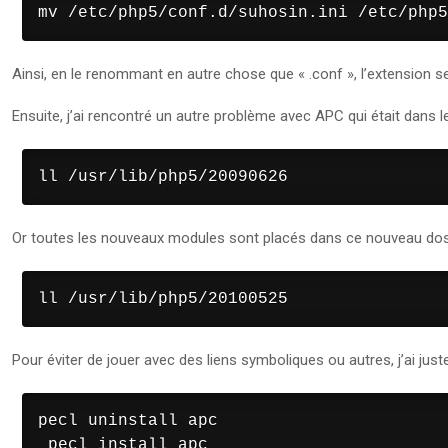
mv /etc/php5/conf.d/suhosin.ini /etc/php5
Ainsi, en le renommant en autre chose que « .conf », l’extension 
Ensuite, j’ai rencontré un autre problème avec APC qui était dans le
ll /usr/lib/php5/20090626
Or toutes les nouveaux modules sont placés dans ce nouveau doss
ll /usr/lib/php5/20100525
Pour éviter de jouer avec des liens symboliques ou autres, j’ai juste
pecl uninstall apc

 pecl install apc