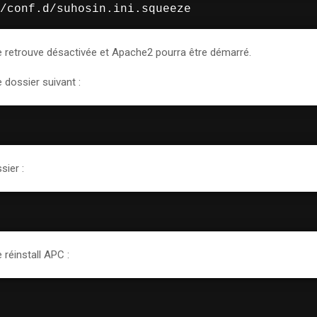
/conf.d/suhosin.ini.squeeze
se retrouve désactivée et Apache2 pourra être démarré.
 dossier suivant :
ier :
 réinstall APC :