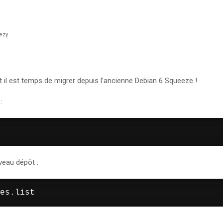
ezy
 il est temps de migrer depuis l’ancienne Debian 6 Squeeze !
:
uveau dépôt :
es.list