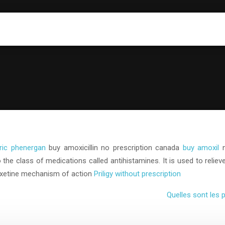
ric phenergan
buy amoxicillin no prescription canada
buy amoxil
n
the class of medications called antihistamines. It is used to reliev
oxetine mechanism of action
Priligy without prescription
Quelles sont les 