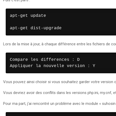
Puis c’est parti :
apt-get update

apt-get dist-upgrade
Lors de la mise à jour, à chaque différence entre les fichiers de co
Compare les differences : D

Appliquer la nouvelle version : Y
Vous pouvez ainsi choisir si vous souhaitez garder votre version ou
Vous devriez avoir des conflits dans les versions php.ini, my.cnf, e
Pour ma part, j’ai rencontré un problème avec le module « suhosin »