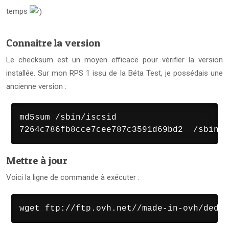
temps
Connaitre la version
Le checksum est un moyen efficace pour vérifier la version
installée. Sur mon RPS 1 issu de la Béta Test, je possédais une
ancienne version :
md5sum /sbin/iscsid

7264c786fb8cce7cee787c3591d69bd2  /sbin/i
Mettre à jour
Voici la ligne de commande à exécuter :
wget ftp://ftp.ovh.net//made-in-ovh/dedie