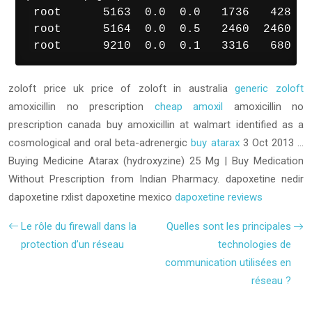
 root      5163  0.0  0.0   1736   428 ? 
 root      5164  0.0  0.5   2460  2460 ? 
 root      9210  0.0  0.1   3316   680 pt
zoloft price uk price of zoloft in australia
generic zoloft
amoxicillin no prescription
cheap amoxil
amoxicillin no
prescription canada
buy amoxicillin at walmart
identified as a
cosmological and oral beta-adrenergic
buy atarax
3 Oct 2013 …
Buying Medicine Atarax (hydroxyzine) 25 Mg | Buy Medication
Without Prescription from Indian Pharmacy.
dapoxetine nedir
dapoxetine rxlist dapoxetine mexico
dapoxetine reviews
Le rôle du firewall dans la
Quelles sont les principales
protection d’un réseau
technologies de
communication utilisées en
réseau ?