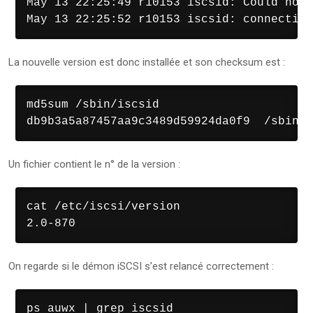
May 13 22:25:49 r10153 iscsid: Could not 
May 13 22:25:52 r10153 iscsid: connection
La nouvelle version est donc installée et son checksum est :
md5sum /sbin/iscsid

db9b3a5a87457aa9c3489d59924da0f9  /sbin/i
Un fichier contient le n° de la version :
cat /etc/iscsi/version

2.0-870
On regarde si le démon iSCSI s’est relancé correctement :
ps auwx | grep iscsid
