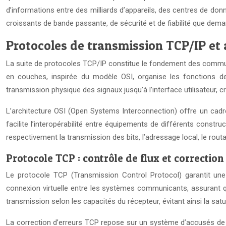
d’informations entre des milliards d’appareils, des centres de do
croissants de bande passante, de sécurité et de fiabilité que deman
Protocoles de transmission TCP/IP et 
La suite de protocoles TCP/IP constitue le fondement des commun
en couches, inspirée du modèle OSI, organise les fonctions d
transmission physique des signaux jusqu’à l’interface utilisateur, c
L’architecture OSI (Open Systems Interconnection) offre un cad
facilite l’interopérabilité entre équipements de différents const
respectivement la transmission des bits, l’adressage local, le routa
Protocole TCP : contrôle de flux et correction
Le protocole TCP (Transmission Control Protocol) garantit un
connexion virtuelle entre les systèmes communicants, assurant qu
transmission selon les capacités du récepteur, évitant ainsi la sa
La correction d’erreurs TCP repose sur un système d’accusés de 