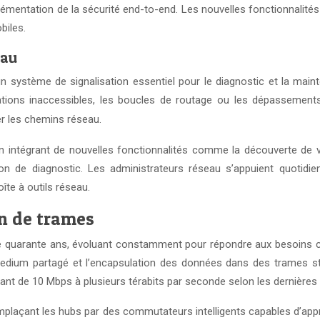
mplémentation de la sécurité end-to-end. Les nouvelles fonctionnalités
biles.
eau
n système de signalisation essentiel pour le diagnostic et la ma
tions inaccessibles, les boucles de routage ou les dépassement
er les chemins réseau.
intégrant de nouvelles fonctionnalités comme la découverte de voi
ion de diagnostic. Les administrateurs réseau s’appuient quotid
îte à outils réseau.
n de trames
de quarante ans, évoluant constamment pour répondre aux besoins c
medium partagé et l’encapsulation des données dans des trames s
lant de 10 Mbps à plusieurs térabits par seconde selon les dernières
mplaçant les hubs par des commutateurs intelligents capables d’app