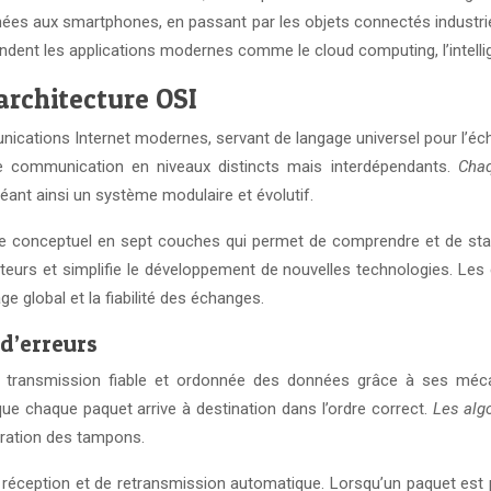
nnées aux smartphones, en passant par les objets connectés industri
dent les applications modernes comme le cloud computing, l’intelligenc
architecture OSI
ications Internet modernes, servant de langage universel pour l’é
e communication en niveaux distincts mais interdépendants.
Cha
réant ainsi un système modulaire et évolutif.
re conceptuel en sept couches qui permet de comprendre et de st
ructeurs et simplifie le développement de nouvelles technologies. Le
ge global et la fiabilité des échanges.
 d’erreurs
e transmission fiable et ordonnée des données grâce à ses mécan
e chaque paquet arrive à destination dans l’ordre correct.
Les alg
turation des tampons.
réception et de retransmission automatique. Lorsqu’un paquet est