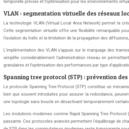
temporelle précise et l’optimisation pour les environnements virtua
VLAN : segmentation virtuelle des réseaux lo
La technologie VLAN (Virtual Local Area Network) permet la créat
Cette segmentation virtuelle offre une flexibilité remarquable pou
l’isolation du trafic et la limitation de la propagation des diffusi
L’implémentation des VLAN s’appuie sur le marquage des trames se
simplifie considérablement l’administration réseau en permettant
granulaires et l’optimisation des performances par type d’applicati
Spanning tree protocol (STP) : prévention des
Le protocole Spanning Tree Protocol (STP) constitue un mécanis
bien que souvent introduites pour assurer la redondance, peuve
une topologie sans boucle en désactivant temporairement certains 
Les évolutions modernes comme Rapid Spanning Tree Protocol (RS
passante. Ces protocoles avancés permettent l’équilibrage de char
de STP dans les commutateurs modernes reste transparente pour les