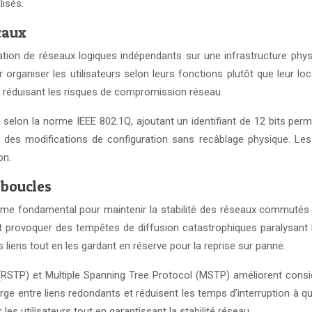
lisés.
caux
ion de réseaux logiques indépendants sur une infrastructure physi
r organiser les utilisateurs selon leurs fonctions plutôt que leur lo
ons, réduisant les risques de compromission réseau.
lon la norme IEEE 802.1Q, ajoutant un identifiant de 12 bits perme
 des modifications de configuration sans recâblage physique. Les 
on.
 boucles
me fondamental pour maintenir la stabilité des réseaux commutés 
nt provoquer des tempêtes de diffusion catastrophiques paralysant
liens tout en les gardant en réserve pour la reprise sur panne.
TP) et Multiple Spanning Tree Protocol (MSTP) améliorent considé
ge entre liens redondants et réduisent les temps d’interruption à q
 utilisateurs tout en garantissant la stabilité réseau.