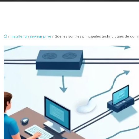
/
Installer un serveur privé
/ Quelles sont les principales technologies de comm