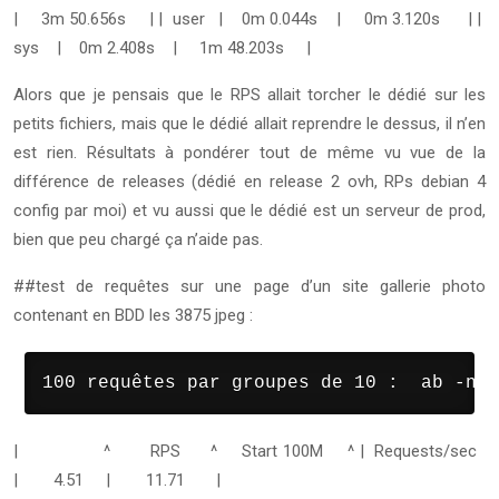
| 3m 50.656s |
| user | 0m 0.044s | 0m 3.120s |
|
sys | 0m 2.408s | 1m 48.203s |
Alors que je pensais que le RPS allait torcher le dédié sur les
petits fichiers, mais que le dédié allait reprendre le dessus, il n’en
est rien.
Résultats à pondérer tout de même vu vue de la
différence de releases (dédié en release 2 ovh, RPs debian 4
config par moi) et vu aussi que le dédié est un serveur de prod,
bien que peu chargé ça n’aide pas.
##test de requêtes sur une page d’un site gallerie photo
contenant en BDD les 3875 jpeg :
100 requêtes par groupes de 10 :  ab -n 1
| ^ RPS ^ Start 100M ^
| Requests/sec
| 4.51 | 11.71 |