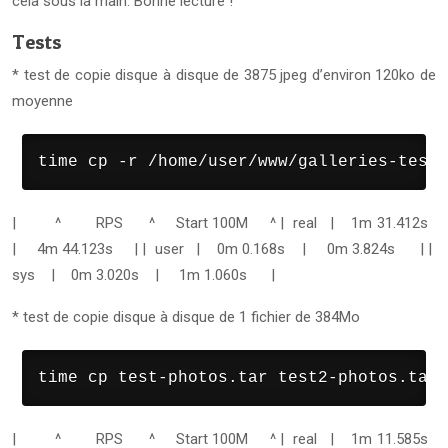
cela sous la main. Bonne lecture !
Tests
* test de copie disque à disque de 3875 jpeg d’environ 120ko de
moyenne
time cp -r /home/user/www/galleries-test/
| ^ RPS ^ Start 100M ^
| real | 1m 31.412s
| 4m 44.123s |
| user | 0m 0.168s | 0m 3.824s |
|
sys | 0m 3.020s | 1m 1.060s |
* test de copie disque à disque de 1 fichier de 384Mo
time cp test-photos.tar test2-photos.tar
| ^ RPS ^ Start 100M ^
| real | 1m 11.585s